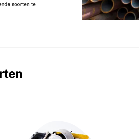
lende soorten te
rten