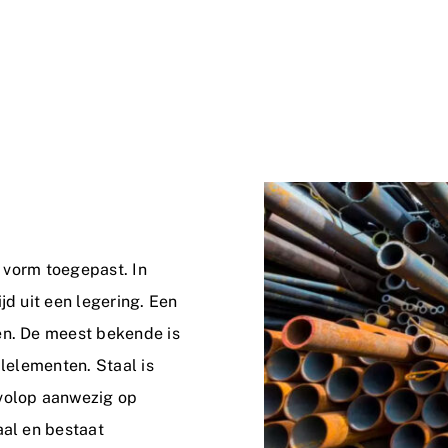
e vorm toegepast. In
jd uit een legering. Een
en. De meest bekende is
alelementen. Staal is
 volop aanwezig op
aal en bestaat