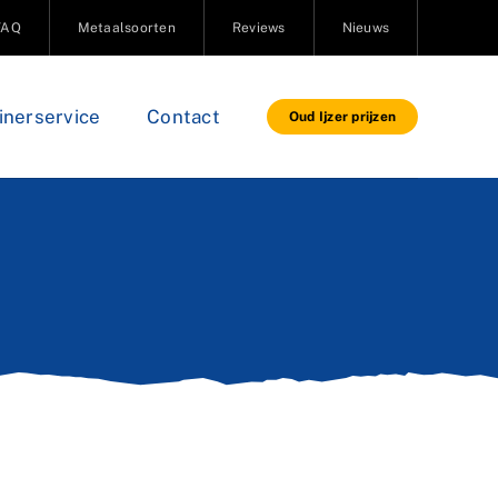
FAQ
Metaalsoorten
Reviews
Nieuws
inerservice
Contact
Oud Ijzer prijzen