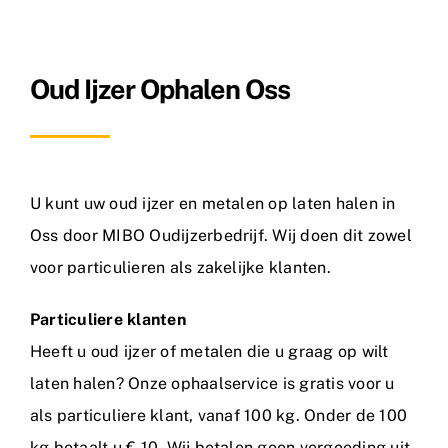
Metaalsoorten
Oud Ijzer Ophalen Oss
FAQ
Nieuws
Contact
U kunt uw oud ijzer en metalen op laten halen in
Oss door MIBO Oudijzerbedrijf. Wij doen dit zowel
voor particulieren als zakelijke klanten.
Particuliere klanten
Heeft u oud ijzer of metalen die u graag op wilt
laten halen? Onze ophaalservice is gratis voor u
als particuliere klant, vanaf 100 kg. Onder de 100
kg betaalt u € 10. Wij betalen geen vergoeding uit